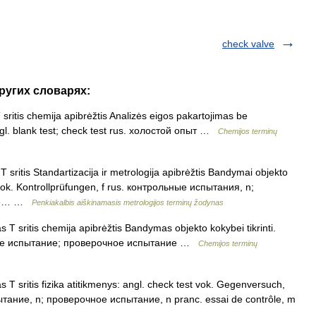
check valve
других словарях:
ritis chemija apibrėžtis Analizės eigos pakartojimas be
gl. blank test; check test rus. холостой опыт …
Chemijos terminų
 sritis Standartizacija ir metrologija apibrėžtis Bandymai objekto
t vok. Kontrollprüfungen, f rus. контрольные испытания, n;
 de… …
Penkiakalbis aiškinamasis metrologijos terminų žodynas
T sritis chemija apibrėžtis Bandymas objekto kokybei tikrinti.
ольное испытание; проверочное испытание …
Chemijos terminų
T sritis fizika atitikmenys: angl. check test vok. Gegenversuch,
ытание, n; проверочное испытание, n pranc. essai de contrôle, m