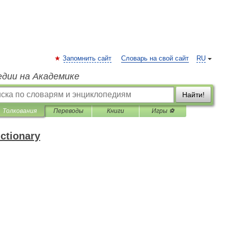
Запомнить сайт
Словарь на свой сайт
RU
едии на Академике
Найти!
Толкования
Переводы
Книги
Игры ⚽
ictionary