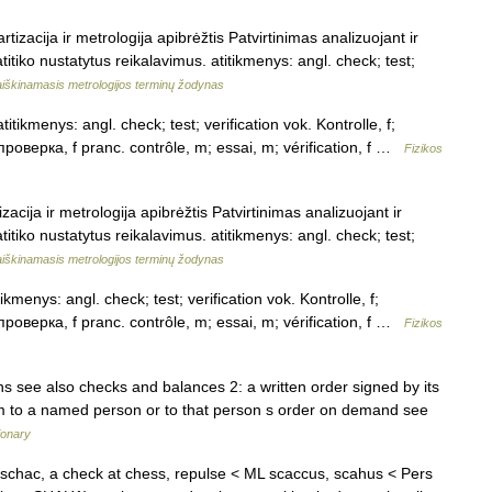
tizacija ir metrologija apibrėžtis Patvirtinimas analizuojant ir
itiko nustatytus reikalavimus. atitikmenys: angl. check; test;
aiškinamasis metrologijos terminų žodynas
titikmenys: angl. check; test; verification vok. Kontrolle, f;
проверка, f pranc. contrôle, m; essai, m; vérification, f …
Fizikos
acija ir metrologija apibrėžtis Patvirtinimas analizuojant ir
itiko nustatytus reikalavimus. atitikmenys: angl. check; test;
aiškinamasis metrologijos terminų žodynas
ikmenys: angl. check; test; verification vok. Kontrolle, f;
проверка, f pranc. contrôle, m; essai, m; vérification, f …
Fizikos
ns see also checks and balances 2: a written order signed by its
um to a named person or to that person s order on demand see
ionary
schac, a check at chess, repulse < ML scaccus, scahus < Pers