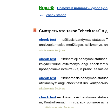
Игры ⚽
Поможем написать курсовую
check station
Смотреть что такое "check test" в 
check test
— tuščiasis bandymas statusas T s
analizuojamosios medžiagos. atitikmenys: an
aiškinamasis žodynas
check test
— tikrinamieji bandymai statusas T
kokybei tikrinti. atitikmenys: angl. check tes
проверочные испытания, n pranc. essais
check test
— tikrinamasis bandymas statusas 
atitikmenys: angl. check test rus. контр
aiškinamasis žodynas
check test
— tikrinamasis bandymas statusas 
m; Kontrollversuch, m rus. контрольное исп
…
Fizikos terminų žodynas