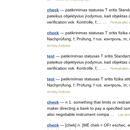
check
— patikrinimas statusas T sritis Standar
pateikus objektyvius įrodymus, kad objektas at
verification vok. Kontrolle, f;… …
Penkiakalbis 
check
— patikrinimas statusas T sritis fizika a
Nachprüfung, f; Prüfung, f rus. контроль, m; 
terminų žodynas
test
— patikrinimas statusas T sritis Standartiz
pateikus objektyvius įrodymus, kad objektas at
verification vok. Kontrolle, f;… …
Penkiakalbis 
test
— patikrinimas statusas T sritis fizika atit
Nachprüfung, f; Prüfung, f rus. контроль, m; 
terminų žodynas
check
— n 1: something that limits or restrai
maker directing a bank to pay a specified s
also negotiable instrument compa …
Law dict
check
— [chek] n. [ME chek < OFr eschec, e