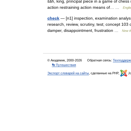
šāh, king, principal piece in a game of ches
action restraining action means of… …
Engli
check
— [n1] inspection, examination analysis,
research, review, scrutiny, test; concept 103 c
damper, disappointment, frustration …
New t
© Академик, 2000-2026
Обратная связь:
Техподдерж
👣 Путешествия
Экспорт словарей на сайты
, сделанные на PHP,
Jo