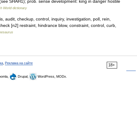
s (see SHAH1); prob. sense development: king in danger hostile
sh World dictionary
 audit, checkup, control, inquiry, investigation, poll, rein,
heck [n2] restraint, hindrance blow, constraint, control, curb,
hesaurus
ка
,
Реклама на сайте
18+
omla,
Drupal,
WordPress, MODx.