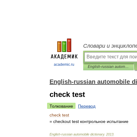
Словари и энциклоп
academic.ru
English-russian automobile dictionary
English-russian automobile d
check test
Толкование
Перевод
check
test
=
checkout
test
контрольное
испытание
English
-
russian
automobile
dictionary
.
2013
.